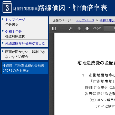
路線価図・評価倍率表
財産評価基準書
トップページ
現在のページ：
トップページ
>
令和３年分
年分選択
令和３年分
都道府県選択
沖縄県財産評価基準書目次
画面が開かない、印刷でき
ないなどの場合
沖縄県 宅地造成費の金額表
(PDF)のみを表示