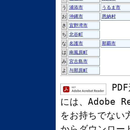
う
浦添市
うるま市
お
沖縄市
恩納村
き
宜野湾市
ち
北谷町
な
名護市
那覇市
は
南風原町
み
宮古島市
よ
与那原町
PD
には、
Adobe R
をお持ちでない
からダウンロー