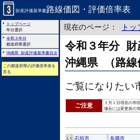
路線価図・評価倍率表
財産評価基準書
トップページ
現在のページ：
トッ
年分選択
令和３年分
令和３年分 財
都道府県選択
沖縄県 財産評価基準書目次
沖縄県 （路線
この都道府県の評価倍率表を
見る
ご覧になりたい
１月１日現在の市
ご注意
場合には変更前の
い
石垣市
糸満市