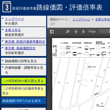
路線価図・評価倍率表
財産評価基準書
トップページ
現在のページ：
トップページ
>
令和３年分
年分選択
ジ)
令和３年分
都道府県選択
東京都 財産評価基準書目次
東京都 路線価図目次
市区町村選択
路線価図の説明を見る
評価明細書・調整率表を見
る
この市区町村の索引図を見る
この市区町村の評価倍率表を
見る
路線価図(PDF)のみを表示