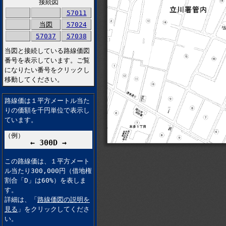
接続図
57011
当図
57024
57037
57038
当図と接続している路線価図
番号を表示しています。ご覧
になりたい番号をクリックし
移動してください。
路線価は１平方メートル当た
りの価額を千円単位で表示し
ています。
（例）
← 300D →
この路線価は、１平方メート
ル当たり300,000円（借地権
割合「D」は60%）を表しま
す。
詳細は、「
路線価図の説明を
見る
」をクリックしてくださ
い。