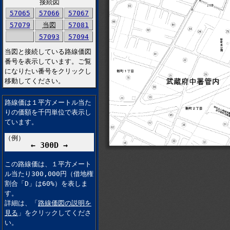
接続図
57065
57066
57067
57079
当図
57081
57093
57094
当図と接続している路線価図
番号を表示しています。ご覧
になりたい番号をクリックし
移動してください。
路線価は１平方メートル当た
りの価額を千円単位で表示し
ています。
（例）
← 300D →
この路線価は、１平方メート
ル当たり300,000円（借地権
割合「D」は60%）を表しま
す。
詳細は、「
路線価図の説明を
見る
」をクリックしてくださ
い。