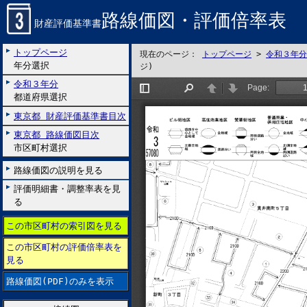
路線価図・評価倍率表
財産評価基準書
トップページ
現在のページ：
トップページ
>
令和３年分
年分選択
ジ)
令和３年分
都道府県選択
東京都 財産評価基準書目次
東京都 路線価図目次
市区町村選択
路線価図の説明を見る
評価明細書・調整率表を見
る
この市区町村の索引図を見る
この市区町村の評価倍率表を
見る
路線価図(PDF)のみを表示