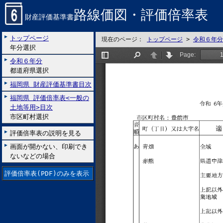
路線価図・評価倍率表
財産評価基準書
トップページ
現在のページ：
トップページ
>
令和６年分
年分選択
令和６年分
都道府県選択
福岡県 財産評価基準書目次
福岡県 評価倍率表<一般の
土地等用>目次
市区町村選択
評価倍率表の説明を見る
画面が開かない、印刷でき
ないなどの場合
評価倍率表(PDF)のみを表示