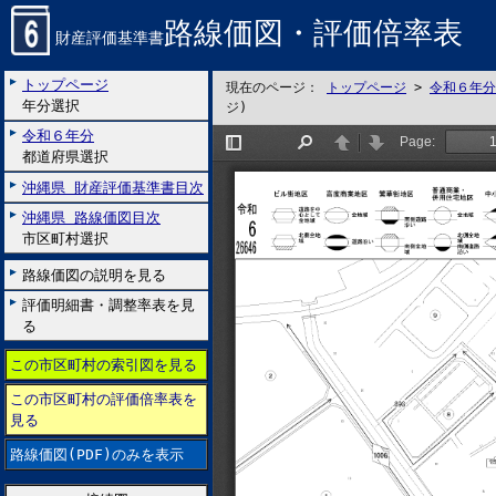
路線価図・評価倍率表
財産評価基準書
トップページ
現在のページ：
トップページ
>
令和６年分
年分選択
ジ)
令和６年分
都道府県選択
沖縄県 財産評価基準書目次
沖縄県 路線価図目次
市区町村選択
路線価図の説明を見る
評価明細書・調整率表を見
る
この市区町村の索引図を見る
この市区町村の評価倍率表を
見る
路線価図(PDF)のみを表示