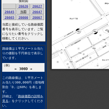
接続図
26626
26627
26645
当図
26647
26665
26666
26667
当図と接続している路線価図
番号を表示しています。ご覧
になりたい番号をクリックし
移動してください。
路線価は１平方メートル当た
りの価額を千円単位で表示し
ています。
（例）
← 300D →
この路線価は、１平方メート
ル当たり300,000円（借地権
割合「D」は60%）を表しま
す。
詳細は、「
路線価図の説明を
見る
」をクリックしてくださ
い。