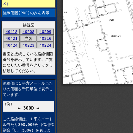
区）
路線価図(PDF)のみを表示
接続図
40418
40208
40209
40421
当図
40216
40424
40223
40224
当図と接続している路線価図
番号を表示しています。ご覧
になりたい番号をクリックし
移動してください。
路線価は１平方メートル当た
りの価額を千円単位で表示し
ています。
（例）
← 300D →
この路線価は、１平方メート
ル当たり300,000円（借地権
割合「D」は60%）を表しま