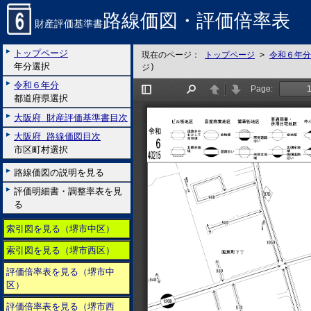
路線価図・評価倍率表
財産評価基準書
トップページ
現在のページ：
トップページ
>
令和６年分
年分選択
ジ)
令和６年分
都道府県選択
大阪府 財産評価基準書目次
大阪府 路線価図目次
市区町村選択
路線価図の説明を見る
評価明細書・調整率表を見
る
索引図を見る（堺市中区）
索引図を見る（堺市西区）
評価倍率表を見る（堺市中
区）
評価倍率表を見る（堺市西