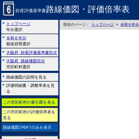
路線価図・評価倍率表
財産評価基準書
トップページ
現在のページ：
トップページ
>
令和６年分
年分選択
令和６年分
都道府県選択
大阪府 財産評価基準書目次
大阪府 路線価図目次
市区町村選択
路線価図の説明を見る
評価明細書・調整率表を見
る
この市区町村の索引図を見る
この市区町村の評価倍率表を
見る
路線価図(PDF)のみを表示