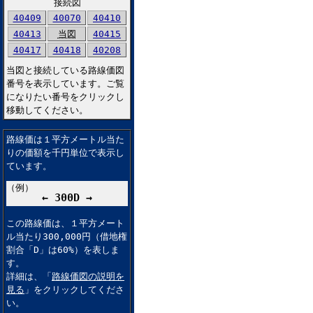
接続図
40409
40070
40410
40413
当図
40415
40417
40418
40208
当図と接続している路線価図
番号を表示しています。ご覧
になりたい番号をクリックし
移動してください。
路線価は１平方メートル当た
りの価額を千円単位で表示し
ています。
（例）
← 300D →
この路線価は、１平方メート
ル当たり300,000円（借地権
割合「D」は60%）を表しま
す。
詳細は、「
路線価図の説明を
見る
」をクリックしてくださ
い。