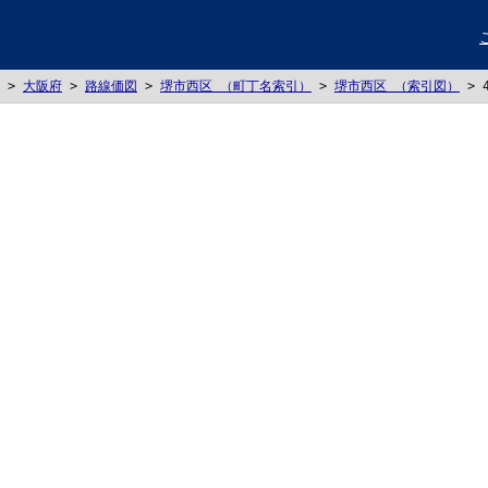
>
大阪府
>
路線価図
>
堺市西区 （町丁名索引）
>
堺市西区 （索引図）
>