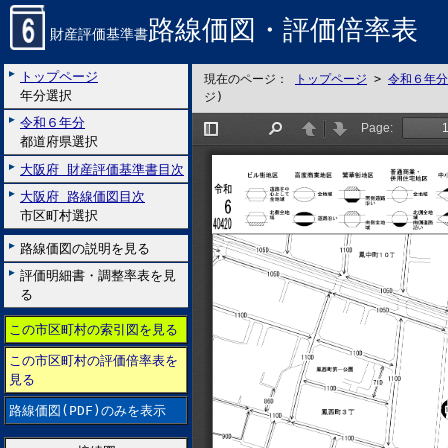
路線価図・評価倍率表
財産評価基準書
トップページ
現在のページ：
トップページ
>
令和６年分
年分選択
ジ)
令和６年分
都道府県選択
大阪府 財産評価基準書目次
大阪府 路線価図目次
市区町村選択
路線価図の説明を見る
評価明細書・調整率表を見
る
この市区町村の索引図を見る
この市区町村の評価倍率表を
見る
路線価図(PDF)のみを表示