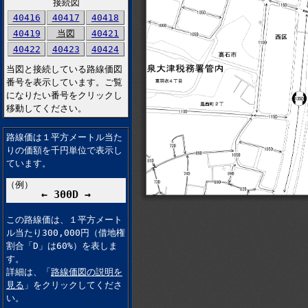
接続図
40416
40417
40418
40419
当図
40421
40422
40423
40424
当図と接続している路線価図
番号を表示しています。ご覧
になりたい番号をクリックし
移動してください。
路線価は１平方メートル当た
りの価額を千円単位で表示し
ています。
（例）
← 300D →
この路線価は、１平方メート
ル当たり300,000円（借地権
割合「D」は60%）を表しま
す。
詳細は、「
路線価図の説明を
見る
」をクリックしてくださ
い。