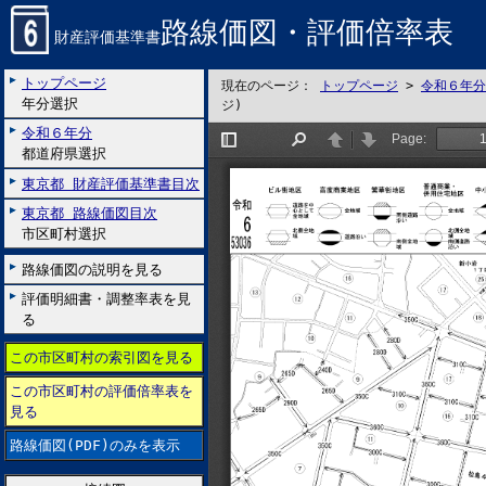
路線価図・評価倍率表
財産評価基準書
トップページ
現在のページ：
トップページ
>
令和６年分
年分選択
ジ)
令和６年分
都道府県選択
東京都 財産評価基準書目次
東京都 路線価図目次
市区町村選択
路線価図の説明を見る
評価明細書・調整率表を見
る
この市区町村の索引図を見る
この市区町村の評価倍率表を
見る
路線価図(PDF)のみを表示