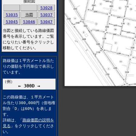
接続図
53028
53035
当図
53037
53045
53046
53047
当図と接続している路線価図
番号を表示しています。ご覧
になりたい番号をクリックし
移動してください。
路線価は１平方メートル当た
りの価額を千円単位で表示し
ています。
（例）
← 300D →
この路線価は、１平方メート
ル当たり300,000円（借地権
割合「D」は60%）を表しま
す。
詳細は、「
路線価図の説明を
見る
」をクリックしてくださ
い。