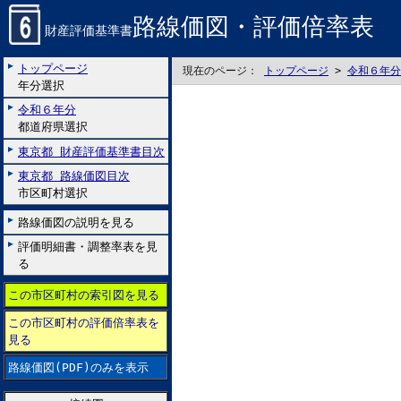
路線価図・評価倍率表
財産評価基準書
トップページ
現在のページ：
トップページ
>
令和６年分
年分選択
令和６年分
都道府県選択
東京都 財産評価基準書目次
東京都 路線価図目次
市区町村選択
路線価図の説明を見る
評価明細書・調整率表を見
る
この市区町村の索引図を見る
この市区町村の評価倍率表を
見る
路線価図(PDF)のみを表示