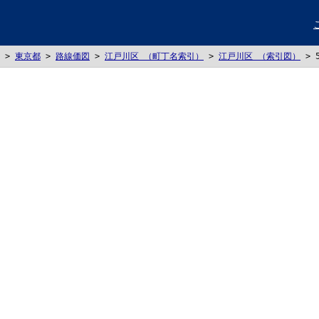
>
東京都
>
路線価図
>
江戸川区 （町丁名索引）
>
江戸川区 （索引図）
>