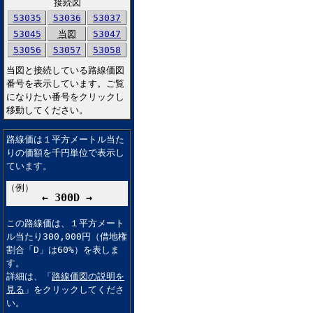
接続図
53035
53036
53037
53045
当図
53047
53056
53057
53058
当図と接続している路線価図
番号を表示しています。ご覧
になりたい番号をクリックし
移動してください。
路線価は１平方メートル当た
りの価額を千円単位で表示し
ています。
（例）
← 300D →
この路線価は、１平方メート
ル当たり300,000円（借地権
割合「D」は60%）を表しま
す。
詳細は、「
路線価図の説明を
見る
」をクリックしてくださ
い。