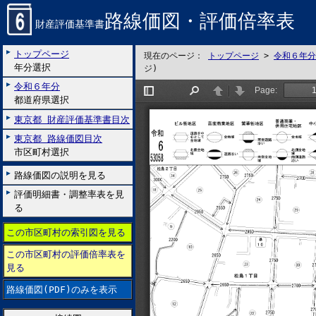
路線価図・評価倍率表
財産評価基準書
トップページ
現在のページ：
トップページ
>
令和６年分
年分選択
ジ)
令和６年分
都道府県選択
東京都 財産評価基準書目次
東京都 路線価図目次
市区町村選択
路線価図の説明を見る
評価明細書・調整率表を見
る
この市区町村の索引図を見る
この市区町村の評価倍率表を
見る
路線価図(PDF)のみを表示