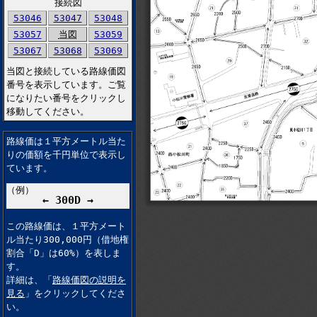
接続図
53046
53047
53048
53057
当図
53059
53067
53068
53069
当図と接続している路線価図
番号を表示しています。ご覧
になりたい番号をクリックし
移動してください。
路線価は１平方メートル当た
りの価額を千円単位で表示し
ています。
（例）
← 300D →
この路線価は、１平方メート
ル当たり300,000円（借地権
割合「D」は60%）を表しま
す。
詳細は、「
路線価図の説明を
見る
」をクリックしてくださ
い。