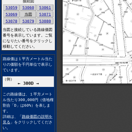
接続図
53059
53060
53061
53069
当図
53071
53078
53079
53080
当図と接続している路線価図
番号を表示しています。ご覧
になりたい番号をクリックし
移動してください。
路線価は１平方メートル当た
りの価額を千円単位で表示し
ています。
（例）
← 300D →
この路線価は、１平方メート
ル当たり300,000円（借地権
割合「D」は60%）を表しま
す。
詳細は、「
路線価図の説明を
見る
」をクリックしてくださ
い。