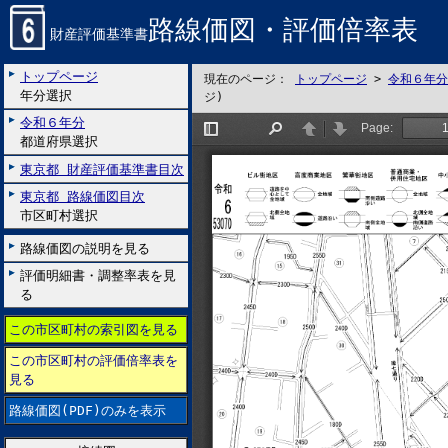
路線価図・評価倍率表
財産評価基準書
トップページ
現在のページ：
トップページ
>
令和６年分
年分選択
ジ)
令和６年分
都道府県選択
東京都 財産評価基準書目次
東京都 路線価図目次
市区町村選択
路線価図の説明を見る
評価明細書・調整率表を見
る
この市区町村の索引図を見る
この市区町村の評価倍率表を
見る
路線価図(PDF)のみを表示