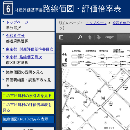
路線価図・評価倍率表
財産評価基準書
トップページ
現在のページ：
トップページ
>
令和６年分
年分選択
ジ)
令和６年分
都道府県選択
東京都 財産評価基準書目次
東京都 路線価図目次
市区町村選択
路線価図の説明を見る
評価明細書・調整率表を見
る
この市区町村の索引図を見る
この市区町村の評価倍率表を
見る
路線価図(PDF)のみを表示