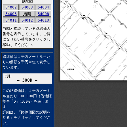
接続図
54002
54003
54004
54006
当図
54008
54011
54012
54013
当図と接続している路線価図
番号を表示しています。ご覧
になりたい番号をクリックし
移動してください。
路線価は１平方メートル当た
りの価額を千円単位で表示し
ています。
（例）
← 300D →
この路線価は、１平方メート
ル当たり300,000円（借地権
割合「D」は60%）を表しま
す。
詳細は、「
路線価図の説明を
見る
」をクリックしてくださ
い。