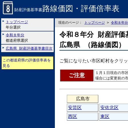
路線価図・評価倍率表
財産評価基準書
トップページ
現在のページ：
トップページ
>
令和８年分
年分選択
令和８年分 財産評価
令和８年分
都道府県選択
広島県 （路線価図）
広島県 財産評価基準書目次
この都道府県の評価倍率表を
ご覧になりたい市区町村をクリッ
見る
１月１日現在の市
ご注意
場合には変更前の
広島市
安芸区
安佐北区
西区
東区