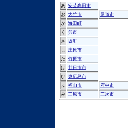
あ
安芸高田市
お
大竹市
尾道市
か
海田町
く
呉市
さ
坂町
し
庄原市
た
竹原市
は
廿日市市
ひ
東広島市
ふ
福山市
府中市
み
三原市
三次市