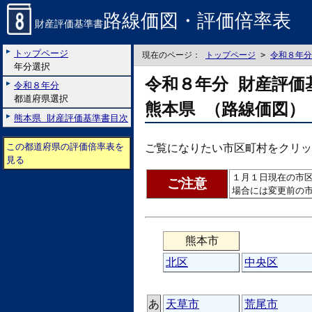
路線価図・評価倍率表
財産評価基準書
トップページ
現在のページ：
トップページ
>
令和８年分
年分選択
令和８年分 財産評価
令和８年分
都道府県選択
熊本県 （路線価図）
熊本県 財産評価基準書目次
この都道府県の評価倍率表を
ご覧になりたい市区町村をクリッ
見る
１月１日現在の市
ご注意
場合には変更前の
熊本市
北区
中央区
あ
天草市
荒尾市