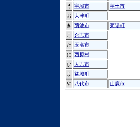
う
宇城市
宇土市
お
大津町
き
菊池市
菊陽町
こ
合志市
た
玉名市
に
西原村
ひ
人吉市
ま
益城町
や
八代市
山鹿市