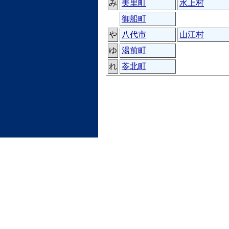
み
美里町
水上村
御船町
や
八代市
山江村
ゆ
湯前町
れ
苓北町