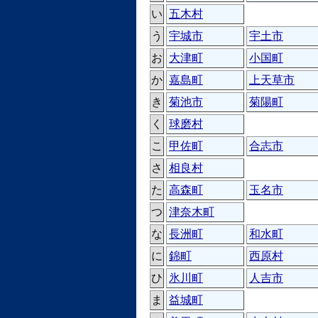
い
五木村
う
宇城市
宇土市
お
大津町
小国町
か
嘉島町
上天草市
き
菊池市
菊陽町
く
球磨村
こ
甲佐町
合志市
さ
相良村
た
高森町
玉名市
つ
津奈木町
な
長洲町
和水町
に
錦町
西原村
ひ
氷川町
人吉市
ま
益城町