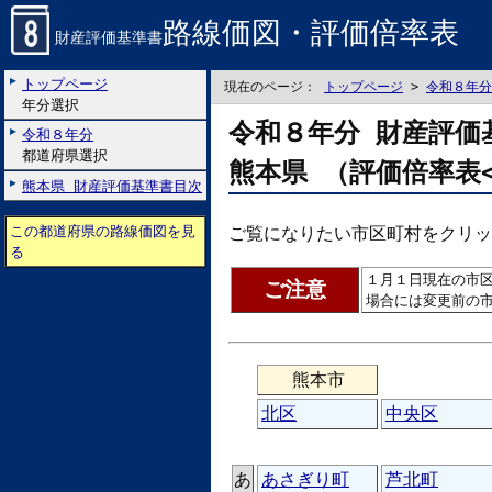
路線価図・評価倍率表
財産評価基準書
トップページ
現在のページ：
トップページ
>
令和８年分
年分選択
令和８年分 財産評価
令和８年分
都道府県選択
熊本県 （評価倍率表
熊本県 財産評価基準書目次
この都道府県の路線価図を見
ご覧になりたい市区町村をクリッ
る
１月１日現在の市
ご注意
場合には変更前の
熊本市
北区
中央区
あ
あさぎり町
芦北町