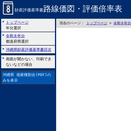
路線価図・評価倍率表
財産評価基準書
トップページ
現在のページ：
トップページ
>
令和８年分
年分選択
令和８年分
都道府県選択
沖縄県財産評価基準書目次
画面が開かない、印刷でき
ないなどの場合
沖縄県 借家権割合(PDF)の
みを表示