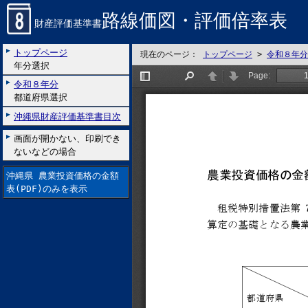
路線価図・評価倍率表
財産評価基準書
トップページ
現在のページ：
トップページ
>
令和８年分
年分選択
令和８年分
都道府県選択
沖縄県財産評価基準書目次
画面が開かない、印刷でき
ないなどの場合
沖縄県 農業投資価格の金額
表(PDF)のみを表示