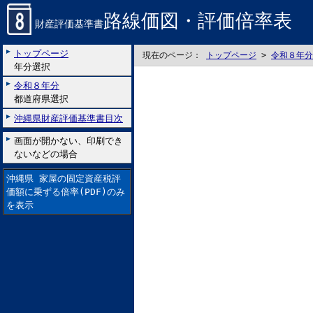
路線価図・評価倍率表
財産評価基準書
トップページ
現在のページ：
トップページ
>
令和８年分
年分選択
令和８年分
都道府県選択
沖縄県財産評価基準書目次
画面が開かない、印刷でき
ないなどの場合
沖縄県 家屋の固定資産税評
価額に乗ずる倍率(PDF)のみ
を表示