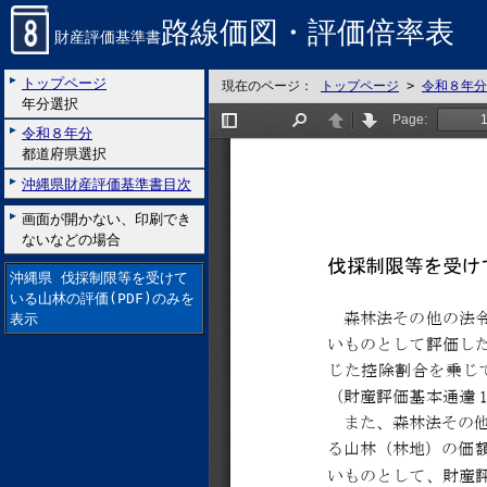
路線価図・評価倍率表
財産評価基準書
トップページ
現在のページ：
トップページ
>
令和８年分
年分選択
令和８年分
都道府県選択
沖縄県財産評価基準書目次
画面が開かない、印刷でき
ないなどの場合
沖縄県 伐採制限等を受けて
いる山林の評価(PDF)のみを
表示