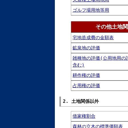
ゴルフ場用地等用
その他土地関
宅地造成費の金額表
鉱泉地の評価
雑種地の評価(公用地用の
含む)
耕作権の評価
占用権の評価
2. 土地関係以外
借家権割合
森林の立木の標準価額表