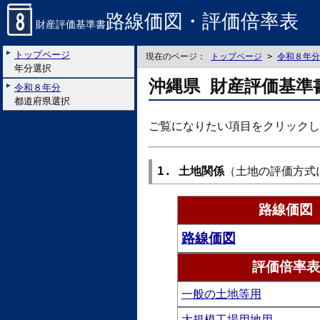
路線価図・評価倍率表
財産評価基準書
トップページ
現在のページ：
トップページ
>
令和８年分
年分選択
沖縄県 財産評価基準
令和８年分
都道府県選択
ご覧になりたい項目をクリックし
1. 土地関係
（土地の評価方式
路線価図
路線価図
評価倍率表
一般の土地等用
大規模工場用地用