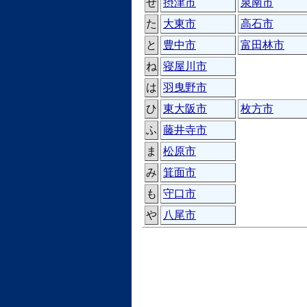
せ
摂津市
泉南市
た
大東市
高石市
と
豊中市
富田林市
ね
寝屋川市
は
羽曳野市
ひ
東大阪市
枚方市
ふ
藤井寺市
ま
松原市
み
箕面市
も
守口市
や
八尾市