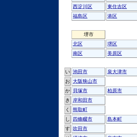
西淀川区
東住吉区
福島区
港区
堺市
北区
堺区
南区
美原区
い
池田市
泉大津市
お
大阪狭山市
か
貝塚市
柏原市
き
岸和田市
く
熊取町
し
四條畷市
島本町
す
吹田市