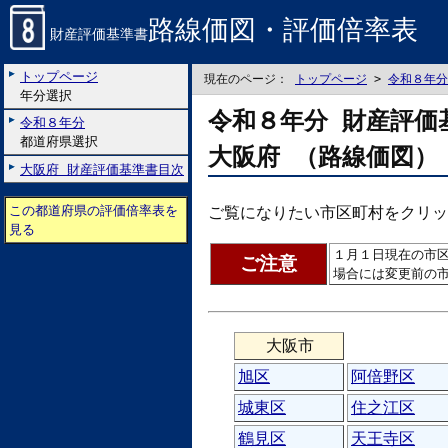
路線価図・評価倍率表
財産評価基準書
トップページ
現在のページ：
トップページ
>
令和８年分
年分選択
令和８年分 財産評価
令和８年分
都道府県選択
大阪府 （路線価図）
大阪府 財産評価基準書目次
この都道府県の評価倍率表を
ご覧になりたい市区町村をクリッ
見る
１月１日現在の市
ご注意
場合には変更前の
大阪市
旭区
阿倍野区
城東区
住之江区
鶴見区
天王寺区