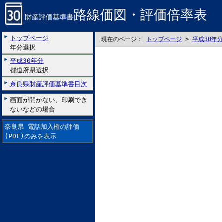
路線価図・評価倍率表
財産評価基準書
トップページ
現在のページ：
トップページ
>
平成30年
年分選択
平成30年分
都道府県選択
奈良県財産評価基準書目次
画面が開かない、印刷でき
ないなどの場合
奈良県 電話加入権の評価
(PDF)のみを表示