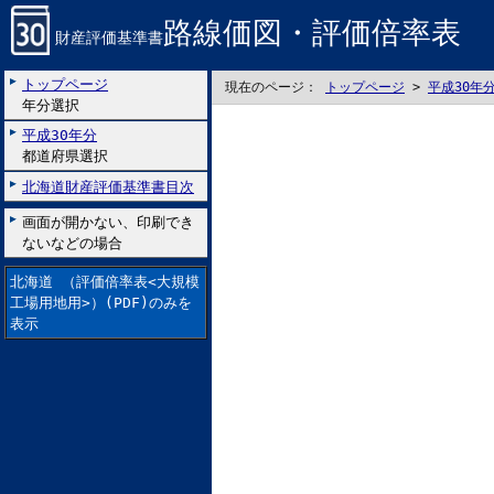
路線価図・評価倍率表
財産評価基準書
トップページ
現在のページ：
トップページ
>
平成30年
年分選択
平成30年分
都道府県選択
北海道財産評価基準書目次
画面が開かない、印刷でき
ないなどの場合
北海道 （評価倍率表<大規模
工場用地用>）(PDF)のみを
表示