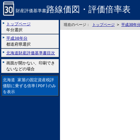
路線価図・評価倍率表
財産評価基準書
トップページ
現在のページ：
トップページ
>
平成30年
年分選択
平成30年分
都道府県選択
北海道財産評価基準書目次
画面が開かない、印刷でき
ないなどの場合
北海道 家屋の固定資産税評
価額に乗ずる倍率(PDF)のみ
を表示