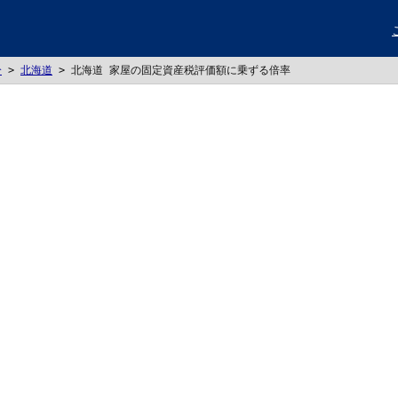
分
>
北海道
>
北海道 家屋の固定資産税評価額に乗ずる倍率