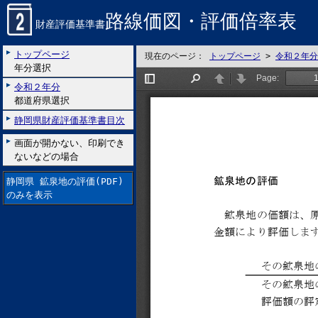
路線価図・評価倍率表
財産評価基準書
トップページ
現在のページ：
トップページ
>
令和２年分
年分選択
令和２年分
都道府県選択
静岡県財産評価基準書目次
画面が開かない、印刷でき
ないなどの場合
静岡県 鉱泉地の評価(PDF)
のみを表示