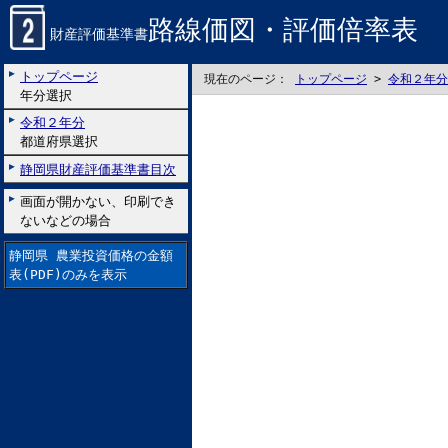
路線価図・評価倍率表
財産評価基準書
トップページ
現在のページ：
トップページ
>
令和２年分
年分選択
令和２年分
都道府県選択
静岡県財産評価基準書目次
画面が開かない、印刷でき
ないなどの場合
静岡県 農業投資価格の金額
表(PDF)のみを表示