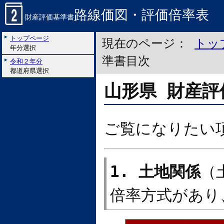
路線価図・評価倍率表
財産評価基準書
トップページ
現在のページ：
トッ
年分選択
準書目次
令和２年分
都道府県選択
山形県 財産評
ご覧になりたい
1. 土地関係
（
倍率方式があり