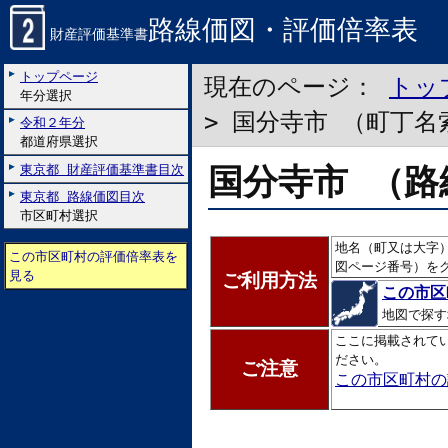
路線価図・評価倍率表
財産評価基準書
トップページ
現在のページ：
トッ
年分選択
> 国分寺市 （町丁名
令和２年分
都道府県選択
国分寺市 （路
東京都 財産評価基準書目次
東京都 路線価図目次
市区町村選択
地名（町又は大字
この市区町村の評価倍率表を
図ページ番号）を
見る
ご利用方法
この市区
地図で探す
ここに掲載されて
ださい。
ご注意
この市区町村の