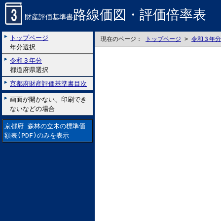
路線価図・評価倍率表
財産評価基準書
トップページ
現在のページ：
トップページ
>
令和３年分
年分選択
令和３年分
都道府県選択
京都府財産評価基準書目次
画面が開かない、印刷でき
ないなどの場合
京都府 森林の立木の標準価
額表(PDF)のみを表示