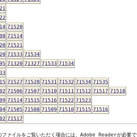
21
22
14
71520
08
71514
20
71521
20
71533
71534
95
71320
71327
71533
71534
33
15
71527
71528
71531
71532
71534
71535
02
71506
71507
71510
71511
71512
71517
71518
09
71514
71515
71516
71522
71523
04
71505
71508
71509
71510
71515
71516
02
71517
のファイルをご覧いただく場合には、
Adobe Reader
が必要で