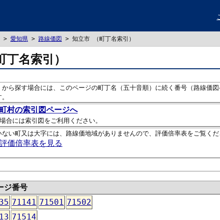
>
愛知県
>
路線価図
> 知立市 （町丁名索引）
町丁名索引）
）から探す場合には、このページの町丁名（五十音順）に続く番号（路線価図
す。
町村の索引図ページへ
場合には索引図をご利用ください。
いない町又は大字には、路線価地域がありませんので、評価倍率表をご覧くだ
評価倍率表を見る
ージ番号
35
71141
71501
71502
13
71514