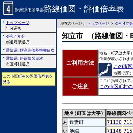
路線価図・評価倍率表
財産評価基準書
トップページ
現在のページ：
トップページ
>
令和４年分
年分選択
知立市 （路線価図・
令和４年分
都道府県選択
愛知県 財産評価基準書目次
地名（町又は大字
愛知県 路線価図目次
価図が表示されま
ご利用方法
市区町村選択
この市区
地図で探す
この市区町村の評価倍率表を
ここに掲載されて
見る
ご注意
この市区町村の
地名(町又は大字)
路線価図ペ
あ
逢妻町
71130
711
い
池端
71148
715