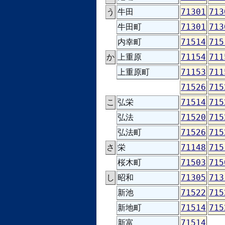
う
牛田
71301
713
牛田町
71301
713
内幸町
71514
715
か
上重原
71154
711
上重原町
71153
711
71526
715
こ
弘栄
71514
715
弘法
71520
715
弘法町
71526
715
さ
栄
71148
715
桜木町
71503
715
し
昭和
71305
713
新池
71522
715
新地町
71514
715
新富
71514