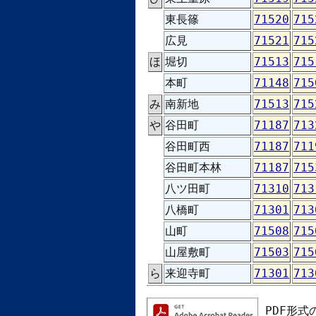
東長篠
71520
715
広見
71521
715
ほ
堀切
71513
715
本町
71148
715
み
南新地
71513
715
や
谷田町
71187
713
谷田町西
71187
711
谷田町本林
71187
715
八ツ田町
71310
713
八橋町
71301
713
山町
71508
715
山屋敷町
71503
715
ら
来迎寺町
71301
713
PDF形式