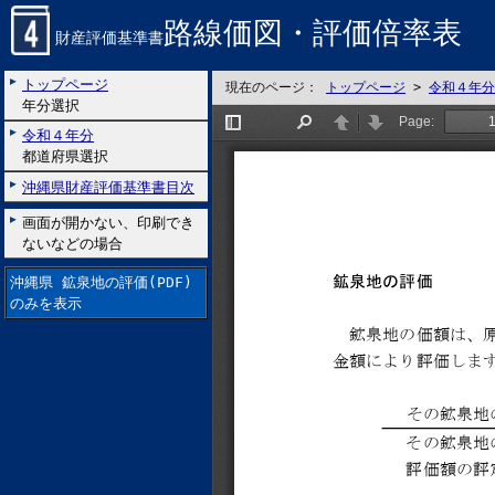
路線価図・評価倍率表
財産評価基準書
トップページ
現在のページ：
トップページ
>
令和４年分
年分選択
令和４年分
都道府県選択
沖縄県財産評価基準書目次
画面が開かない、印刷でき
ないなどの場合
沖縄県 鉱泉地の評価(PDF)
のみを表示