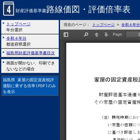
路線価図・評価倍率表
財産評価基準書
トップページ
現在のページ：
トップページ
>
令和４年分
年分選択
令和４年分
都道府県選択
福島県財産評価基準書目次
画面が開かない、印刷でき
ないなどの場合
福島県 家屋の固定資産税評
価額に乗ずる倍率(PDF)のみ
を表示