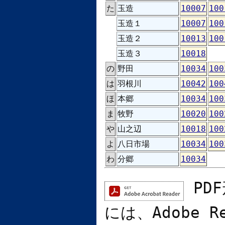
た
玉造
10007
100
玉造１
10007
100
玉造２
10013
100
玉造３
10018
の
野田
10034
100
は
羽根川
10042
100
ほ
本郷
10034
100
ま
牧野
10020
100
や
山之辺
10018
100
よ
八日市場
10034
100
わ
分郷
10034
PD
には、
Adobe R