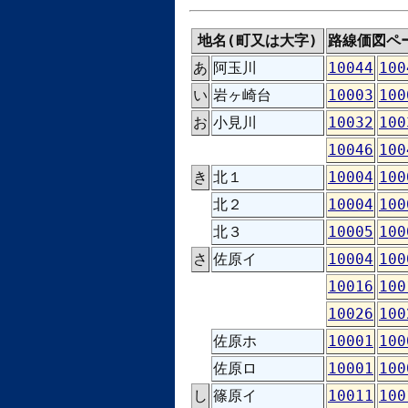
地名(町又は大字)
路線価図ペ
あ
阿玉川
10044
100
い
岩ヶ崎台
10003
100
お
小見川
10032
100
10046
100
き
北１
10004
100
北２
10004
100
北３
10005
100
さ
佐原イ
10004
100
10016
100
10026
100
佐原ホ
10001
100
佐原ロ
10001
100
し
篠原イ
10011
100