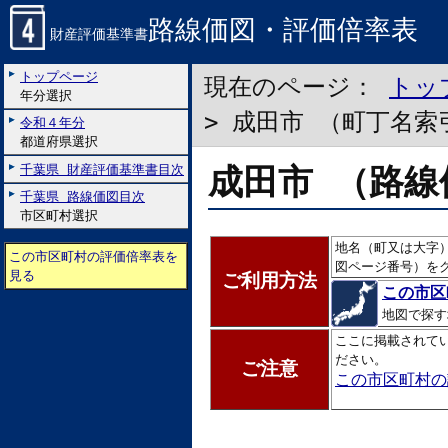
路線価図・評価倍率表
財産評価基準書
トップページ
現在のページ：
トッ
年分選択
> 成田市 （町丁名索
令和４年分
都道府県選択
成田市 （路線
千葉県 財産評価基準書目次
千葉県 路線価図目次
市区町村選択
地名（町又は大字
この市区町村の評価倍率表を
図ページ番号）を
見る
ご利用方法
この市区
地図で探す
ここに掲載されて
ださい。
ご注意
この市区町村の