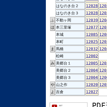
はなのき台２
12028
120
はなのき台３
12028
120
ふ
不動ヶ岡
12039
120
ほ
本三里塚
12077
120
本城
12085
120
本町
12025
120
ま
馬橋
12032
120
松崎
12002
み
美郷台１
12005
120
美郷台２
12004
120
美郷台３
12004
120
や
山之作
12020
120
よ
吉倉
12027
PD