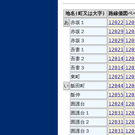
地名(町又は大字)
路線価図ペ
あ
赤坂１
12022
120
赤坂２
12029
120
赤坂３
12029
120
吾妻１
12021
120
吾妻２
12014
120
吾妻３
12014
120
東町
12025
120
い
飯田町
12044
120
飯仲
12055
120
囲護台
12024
120
囲護台１
12031
120
囲護台２
12031
120
囲護台３
12031
120