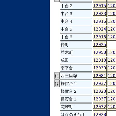
中台２
12015
120
中台３
12023
120
中台４
12016
120
中台５
12024
120
中台６
12016
120
仲町
12025
並木町
12050
120
成田
12018
120
南平台
12039
120
に
西三里塚
12081
120
は
橋賀台１
12037
120
橋賀台２
12028
120
橋賀台３
12037
120
花崎町
12032
120
はなのき台１
12028