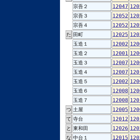
宗吾２
12047
120
宗吾３
12052
120
宗吾４
12052
120
た
田町
12025
120
玉造１
12002
120
玉造２
12001
120
玉造３
12007
120
玉造４
12007
120
玉造５
12002
120
玉造６
12008
120
玉造７
12008
120
つ
土屋
12005
120
て
寺台
12012
120
と
東和田
12026
120
な
中台１
12015
120