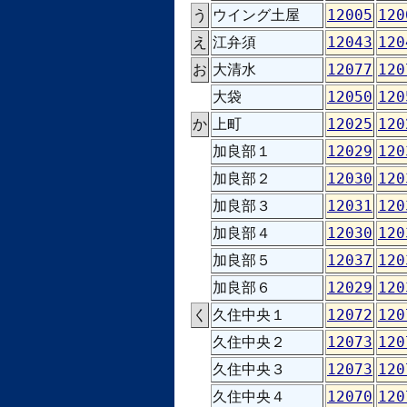
う
ウイング土屋
12005
120
え
江弁須
12043
120
お
大清水
12077
120
大袋
12050
120
か
上町
12025
120
加良部１
12029
120
加良部２
12030
120
加良部３
12031
120
加良部４
12030
120
加良部５
12037
120
加良部６
12029
120
く
久住中央１
12072
120
久住中央２
12073
120
久住中央３
12073
120
久住中央４
12070
120