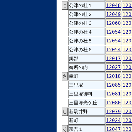
こ
公津の杜１
12048
120
公津の杜２
12049
120
公津の杜３
12060
120
公津の杜４
12054
120
公津の杜５
12054
120
公津の杜６
12054
120
郷部
12017
120
御所の内
12027
120
さ
幸町
12018
120
三里塚
12085
120
三里塚御料
12081
120
三里塚光ケ丘
12080
120
し
新駒井野
12079
120
新町
12024
120
そ
宗吾１
12047
120