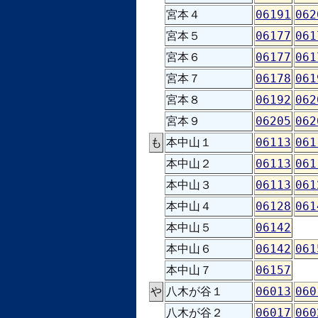
宮本４
06191
062
宮本５
06177
061
宮本６
06177
061
宮本７
06178
061
宮本８
06192
062
宮本９
06205
062
も
本中山１
06113
061
本中山２
06113
061
本中山３
06113
061
本中山４
06128
061
本中山５
06142
本中山６
06142
061
本中山７
06157
や
八木が谷１
06013
060
八木が谷２
06017
060