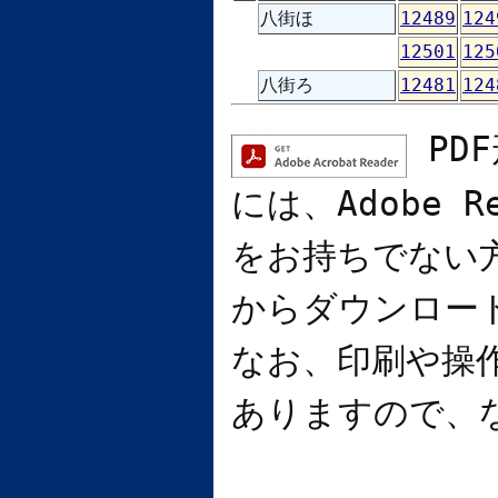
八街ほ
12489
124
12501
125
八街ろ
12481
124
PD
には、
Adobe R
をお持ちでない
からダウンロー
なお、印刷や操
ありますので、