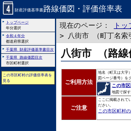
路線価図・評価倍率表
財産評価基準書
トップページ
現在のページ：
トッ
年分選択
> 八街市 （町丁名索
令和４年分
都道府県選択
八街市 （路線
千葉県 財産評価基準書目次
千葉県 路線価図目次
市区町村選択
地名（町又は大字
この市区町村の評価倍率表を
図ページ番号）を
見る
ご利用方法
この市区
地図で探す
ここに掲載されて
ださい。
ご注意
この市区町村の