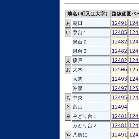
地名(町又は大字)
路線価図ペ
あ
朝日
12491
124
い
泉台１
12485
124
泉台２
12482
124
泉台３
12482
124
え
榎戸
12482
124
お
大木
12506
125
大関
12493
124
沖渡
12497
125
ち
中央
12495
124
と
富山
12494
み
みどり台１
12481
124
みどり台２
12481
124
や
八街に
12491
124