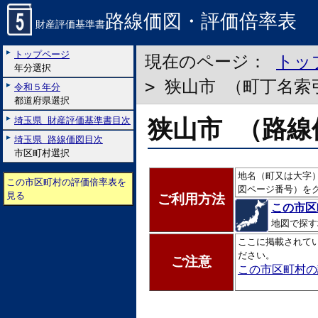
路線価図・評価倍率表
財産評価基準書
トップページ
現在のページ：
トッ
年分選択
> 狭山市 （町丁名索
令和５年分
都道府県選択
狭山市 （路線
埼玉県 財産評価基準書目次
埼玉県 路線価図目次
市区町村選択
地名（町又は大字
この市区町村の評価倍率表を
図ページ番号）を
見る
ご利用方法
この市区
地図で探す
ここに掲載されて
ださい。
ご注意
この市区町村の