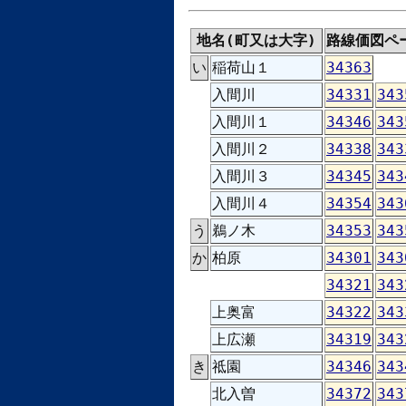
地名(町又は大字)
路線価図ペ
い
稲荷山１
34363
入間川
34331
343
入間川１
34346
343
入間川２
34338
343
入間川３
34345
343
入間川４
34354
343
う
鵜ノ木
34353
343
か
柏原
34301
343
34321
343
上奥富
34322
343
上広瀬
34319
343
き
祗園
34346
343
北入曽
34372
343