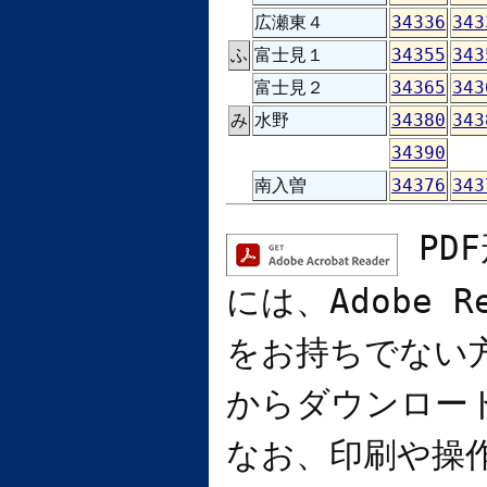
広瀬東４
34336
343
ふ
富士見１
34355
343
富士見２
34365
343
み
水野
34380
343
34390
南入曽
34376
343
PD
には、
Adobe R
をお持ちでない
からダウンロー
なお、印刷や操