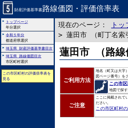
路線価図・評価倍率表
財産評価基準書
トップページ
現在のページ：
トッ
年分選択
> 蓮田市 （町丁名索
令和５年分
都道府県選択
蓮田市 （路線
埼玉県 財産評価基準書目次
埼玉県 路線価図目次
市区町村選択
地名（町又は大字
この市区町村の評価倍率表を
図ページ番号）を
見る
ご利用方法
この市区
地図で探す
ここに掲載されて
ださい。
ご注意
この市区町村の