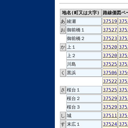
地名(町又は大字)
路線価図ペ
あ
綾瀬
37519
375
お
御前橋１
37527
375
御前橋２
37523
375
か
上１
37520
375
上２
37520
375
川島
37525
375
く
黒浜
37506
375
37522
375
さ
桜台１
37525
375
桜台２
37529
375
桜台３
37529
375
し
城
37511
375
す
末広１
37524
375