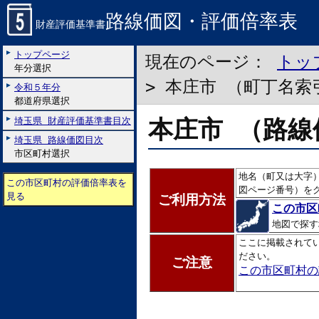
路線価図・評価倍率表
財産評価基準書
トップページ
現在のページ：
トッ
年分選択
> 本庄市 （町丁名索
令和５年分
都道府県選択
本庄市 （路線
埼玉県 財産評価基準書目次
埼玉県 路線価図目次
市区町村選択
地名（町又は大字
この市区町村の評価倍率表を
図ページ番号）を
見る
ご利用方法
この市区
地図で探す
ここに掲載されて
ださい。
ご注意
この市区町村の