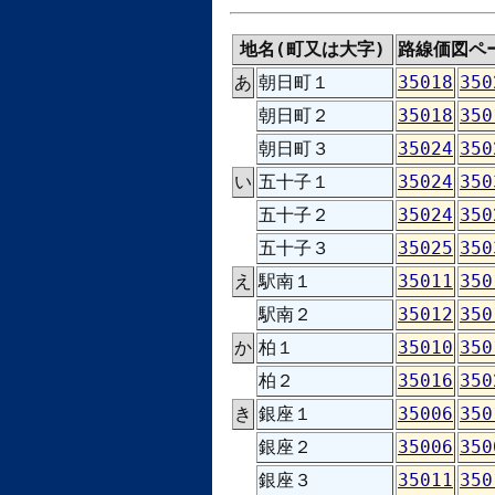
地名(町又は大字)
路線価図ペ
あ
朝日町１
35018
350
朝日町２
35018
350
朝日町３
35024
350
い
五十子１
35024
350
五十子２
35024
350
五十子３
35025
350
え
駅南１
35011
350
駅南２
35012
350
か
柏１
35010
350
柏２
35016
350
き
銀座１
35006
350
銀座２
35006
350
銀座３
35011
350