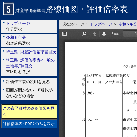
路線価図・評価倍率表
財産評価基準書
トップページ
現在のページ：
トップページ
>
令和５年分
年分選択
令和５年分
都道府県選択
埼玉県 財産評価基準書目次
埼玉県 評価倍率表<一般の
土地等用>目次
市区町村選択
評価倍率表の説明を見る
画面が開かない、印刷でき
ないなどの場合
この市区町村の路線価図を見
る
評価倍率表(PDF)のみを表示