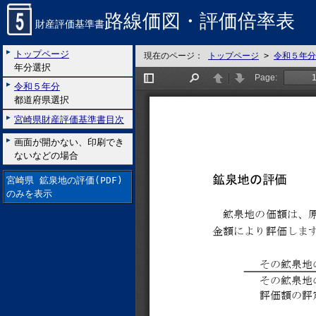
路線価図・評価倍率表
財産評価基準書
トップページ
現在のページ：
トップページ
>
令和５年分
年分選択
令和５年分
都道府県選択
宮崎県財産評価基準書目次
画面が開かない、印刷でき
ないなどの場合
宮崎県 鉱泉地の評価(PDF)
のみを表示