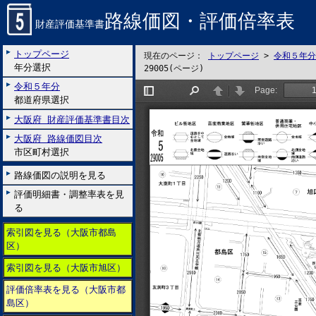
路線価図・評価倍率表
財産評価基準書
トップページ
現在のページ：
トップページ
>
令和５年分
年分選択
29005(ページ)
令和５年分
都道府県選択
大阪府 財産評価基準書目次
大阪府 路線価図目次
市区町村選択
路線価図の説明を見る
評価明細書・調整率表を見
る
索引図を見る（大阪市都島
区）
索引図を見る（大阪市旭区）
評価倍率表を見る（大阪市都
島区）