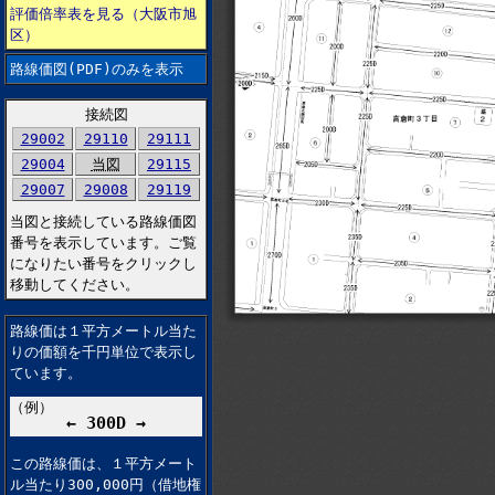
評価倍率表を見る（大阪市旭
区）
路線価図(PDF)のみを表示
接続図
29002
29110
29111
29004
当図
29115
29007
29008
29119
当図と接続している路線価図
番号を表示しています。ご覧
になりたい番号をクリックし
移動してください。
路線価は１平方メートル当た
りの価額を千円単位で表示し
ています。
（例）
← 300D →
この路線価は、１平方メート
ル当たり300,000円（借地権