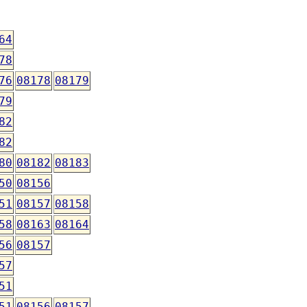
64
78
76
08178
08179
79
82
82
80
08182
08183
50
08156
51
08157
08158
58
08163
08164
56
08157
57
51
51
08156
08157