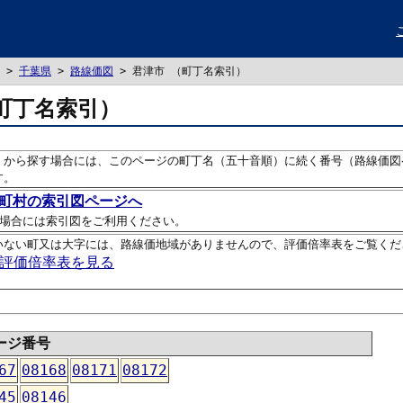
>
千葉県
>
路線価図
> 君津市 （町丁名索引）
町丁名索引）
）から探す場合には、このページの町丁名（五十音順）に続く番号（路線価図
す。
町村の索引図ページへ
場合には索引図をご利用ください。
いない町又は大字には、路線価地域がありませんので、評価倍率表をご覧くだ
評価倍率表を見る
ージ番号
67
08168
08171
08172
45
08146