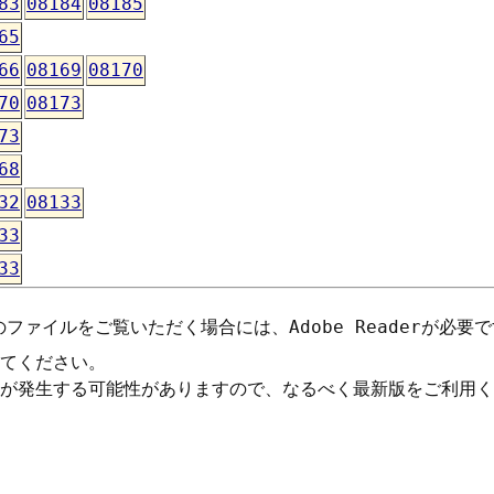
83
08184
08185
65
66
08169
08170
70
08173
73
68
32
08133
33
33
のファイルをご覧いただく場合には、
Adobe Reader
が必要で
てください。
が発生する可能性がありますので、なるべく最新版をご利用く