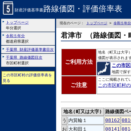
路線価図・評価倍率表
財産評価基準書
トップページ
現在のページ：
トップページ
>
令和５年分
年分選択
君津市 （路線価図・
令和５年分
都道府県選択
千葉県 財産評価基準書目次
地名（町又は大字
千葉県 路線価図目次
価図が表示されま
ご利用方法
市区町村選択
この市区
地図で探す
この市区町村の評価倍率表を
ここに掲載されて
見る
ご注意
この市区町村の
地名(町又は大字)
路線価図ペ
う
内箕輪１
08162
081
お
大和田１
08141
081