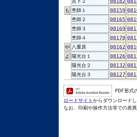
宮下２
08182
081
も
杢師１
08159
081
杢師２
08165
081
杢師３
08169
081
杢師４
08170
081
や
八重原
08162
081
よ
陽光台１
08126
081
陽光台２
08132
081
陽光台３
08127
081
PDF形式
ロードサイト
からダウンロードし
なお、印刷や操作方法等での差異