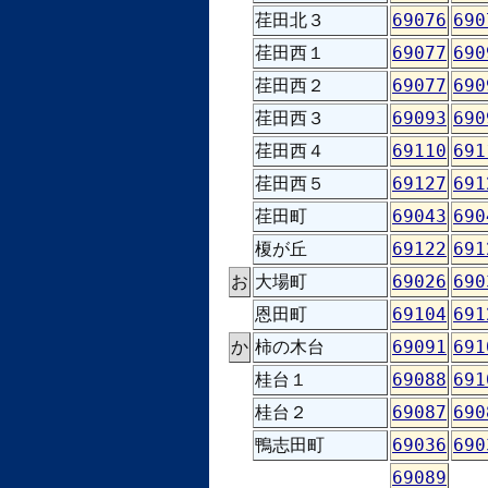
荏田北３
69076
690
荏田西１
69077
690
荏田西２
69077
690
荏田西３
69093
690
荏田西４
69110
691
荏田西５
69127
691
荏田町
69043
690
榎が丘
69122
691
お
大場町
69026
690
恩田町
69104
691
か
柿の木台
69091
691
桂台１
69088
691
桂台２
69087
690
鴨志田町
69036
690
69089