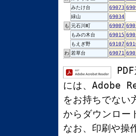
みたけ台
69073
690
緑山
69034
も
元石川町
69007
690
もみの木台
69015
690
もえぎ野
69107
691
わ
若草台
69071
690
PD
には、
Adobe R
をお持ちでない
からダウンロー
なお、印刷や操