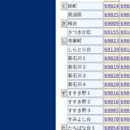
く
鉄町
69024
690
黒須田
69025
690
さ
桜台
69089
690
さつきが丘
69155
691
し
寺家町
69023
690
しらとり台
69139
691
新石川１
69028
690
新石川２
69019
690
新石川３
69020
690
新石川４
69020
690
す
すすき野１
69016
690
すすき野２
69016
690
すすき野３
69005
690
すみよし台
69070
690
た
たちばな台１
69054
690