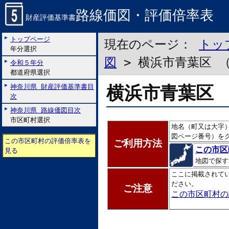
路線価図・評価倍率表
財産評価基準書
トップページ
現在のページ：
トッ
年分選択
図
> 横浜市青葉区 
令和５年分
都道府県選択
横浜市青葉区 
神奈川県 財産評価基準書目
次
神奈川県 路線価図目次
市区町村選択
地名（町又は大字
図ページ番号）を
この市区町村の評価倍率表を
ご利用方法
この市区
見る
地図で探す
ここに掲載されて
ださい。
ご注意
この市区町村の