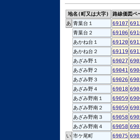
地名(町又は大字)
路線価図ペ
あ
青葉台１
69107
691
青葉台２
69106
691
あかね台１
69120
691
あかね台２
69119
691
あざみ野１
69027
690
あざみ野２
69041
690
あざみ野３
69026
690
あざみ野４
69018
690
あざみ野南１
69059
690
あざみ野南２
69059
690
あざみ野南３
69058
690
あざみ野南４
69058
690
い
市ケ尾町
69075
690