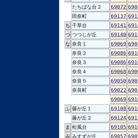
たちばな台２
69072
690
田奈町
69137
691
ち
千草台
69141
691
つ
つつじが丘
69140
691
な
奈良１
69069
690
奈良２
69086
691
奈良３
69086
691
奈良４
69068
690
奈良５
69050
690
奈良町
69022
690
69069
691
ふ
藤が丘１
69108
691
藤が丘２
69124
691
ま
松風台
69105
691
み
みすずが丘
69057
690