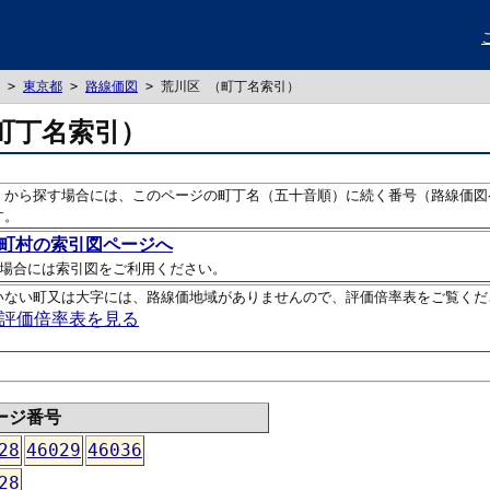
>
東京都
>
路線価図
> 荒川区 （町丁名索引）
町丁名索引）
）から探す場合には、このページの町丁名（五十音順）に続く番号（路線価図
す。
町村の索引図ページへ
場合には索引図をご利用ください。
いない町又は大字には、路線価地域がありませんので、評価倍率表をご覧くだ
評価倍率表を見る
ージ番号
28
46029
46036
28