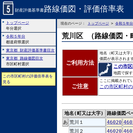
路線価図・評価倍率表
財産評価基準書
トップページ
現在のページ：
トップページ
>
令和５年分
年分選択
荒川区 （路線価図・
令和５年分
都道府県選択
東京都 財産評価基準書目次
地名（町又は大字
東京都 路線価図目次
価図が表示されま
ご利用方法
市区町村選択
この市区
地図で探す
この市区町村の評価倍率表を
ここに掲載されて
見る
ご注意
この市区町村の
地名(町又は大字)
路線価図ペ
あ
荒川１
46020
460
荒川２
46020
460