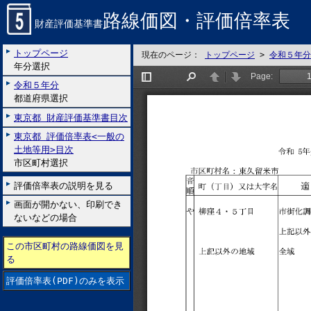
路線価図・評価倍率表
財産評価基準書
トップページ
現在のページ：
トップページ
>
令和５年分
年分選択
令和５年分
都道府県選択
東京都 財産評価基準書目次
東京都 評価倍率表<一般の
土地等用>目次
市区町村選択
評価倍率表の説明を見る
画面が開かない、印刷でき
ないなどの場合
この市区町村の路線価図を見
る
評価倍率表(PDF)のみを表示