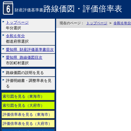
路線価図・評価倍率表
財産評価基準書
トップページ
現在のページ：
トップページ
>
令和６年分
年分選択
令和６年分
都道府県選択
愛知県 財産評価基準書目次
愛知県 路線価図目次
市区町村選択
路線価図の説明を見る
評価明細書・調整率表を見
る
索引図を見る（東海市）
索引図を見る（大府市）
評価倍率表を見る（東海市）
評価倍率表を見る（大府市）