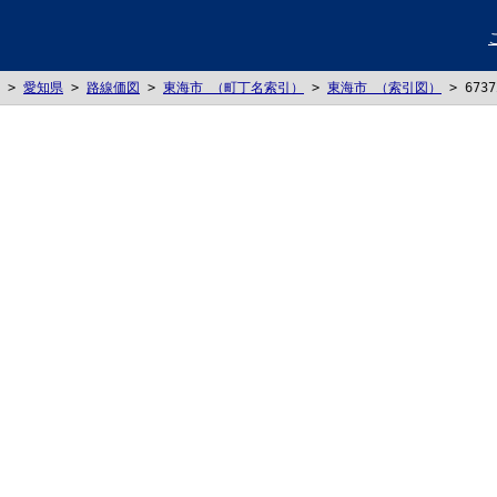
>
愛知県
>
路線価図
>
東海市 （町丁名索引）
>
東海市 （索引図）
>
673