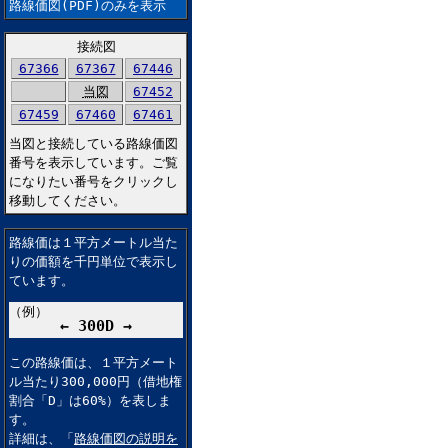
路線価図(PDF)のみを表示
接続図
67366
67367
67446
当図
67452
67459
67460
67461
当図と接続している路線価図
番号を表示しています。ご覧
になりたい番号をクリックし
移動してください。
路線価は１平方メートル当た
りの価額を千円単位で表示し
ています。
（例）
← 300D →
この路線価は、１平方メート
ル当たり300,000円（借地権
割合「D」は60%）を表しま
す。
詳細は、「
路線価図の説明を