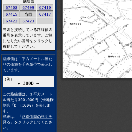
接続図
67408
67409
67410
67415
当図
67417
67422
67423
当図と接続している路線価図
番号を表示しています。ご覧
になりたい番号をクリックし
移動してください。
路線価は１平方メートル当た
りの価額を千円単位で表示し
ています。
（例）
← 300D →
この路線価は、１平方メート
ル当たり300,000円（借地権
割合「D」は60%）を表しま
す。
詳細は、「
路線価図の説明を
見る
」をクリックしてくださ
い。