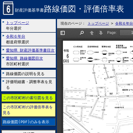
路線価図・評価倍率表
財産評価基準書
トップページ
現在のページ：
トップページ
>
令和６年分
年分選択
令和６年分
都道府県選択
愛知県 財産評価基準書目次
愛知県 路線価図目次
市区町村選択
路線価図の説明を見る
評価明細書・調整率表を見
る
この市区町村の索引図を見る
この市区町村の評価倍率表を
見る
路線価図(PDF)のみを表示